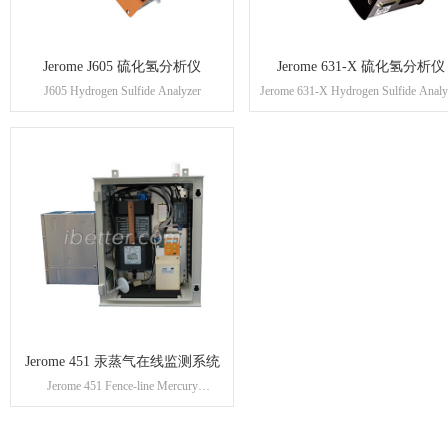
Jerome J605 硫化氢分析仪
Jerome 631-X 硫化氢分析仪
J605 Hydrogen Sulfide Analyzer
Jerome 631-X Hydrogen Sulfide Analy
Jerome 451 汞蒸气在线监测系统
Jerome 451 Fence-line Mercury
Monitoring System