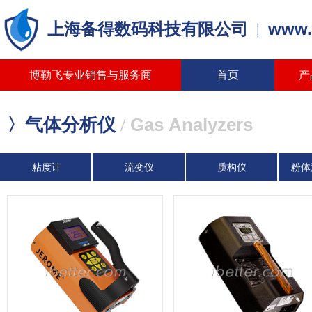
www.
上海备得数码科技有限公司
|
博勒飞专业销售与服务商
首页
产
Gas Analyzers
〉气体分析仪
/
粘度计
流变仪
质构仪
粉体