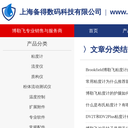
www.
上海备得数码科技有限公司
|
博勒飞专业销售与服务商
首页
产
产品分类
〉文章分类
粘度计
流变仪
Brookfield博勒飞粘
质构仪
常用粘度计为什么推荐新款
粉体流动测试仪
博勒飞粘度计的护腿如
温度控制
什么是布氏粘度计？有
扩展附件
DV2T和DV2Plus粘
专业软件
常规配件