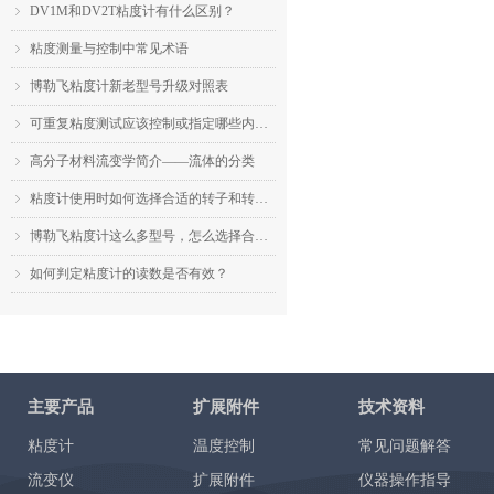
DV1M和DV2T粘度计有什么区别？
ꁇ
粘度测量与控制中常见术语
ꁇ
博勒飞粘度计新老型号升级对照表
ꁇ
可重复粘度测试应该控制或指定哪些内容？
ꁇ
高分子材料流变学简介——流体的分类
ꁇ
粘度计使用时如何选择合适的转子和转速？
ꁇ
博勒飞粘度计这么多型号，怎么选择合适的机型？
ꁇ
如何判定粘度计的读数是否有效？
ꁇ
主要产品
扩展附件
技术资料
粘度计
温度控制
常见问题解答
流变仪
扩展附件
仪器操作指导