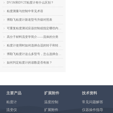
DV1M和DV2T粘度计有什么区别？
ꁇ
粘度测量与控制中常见术语
ꁇ
博勒飞粘度计新老型号升级对照表
ꁇ
可重复粘度测试应该控制或指定哪些内容？
ꁇ
高分子材料流变学简介——流体的分类
ꁇ
粘度计使用时如何选择合适的转子和转速？
ꁇ
博勒飞粘度计这么多型号，怎么选择合适的机型？
ꁇ
如何判定粘度计的读数是否有效？
ꁇ
主要产品
扩展附件
技术资料
粘度计
温度控制
常见问题解答
流变仪
扩展附件
仪器操作指导