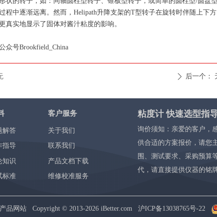
形状的转子，如：同轴圆柱型转子、锥板型转子，或简单的圆柱型/圆盘
程中逐渐远离。然而，Helipath升降支架的T型转子在旋转时伴随上下方
更真实地显示了固体对酱汁粘度的影响。
Brookfield_China
无
后一个：
ꄲ
粘度计 快速选型指
料
客户服务
询价须知：亲爱的客户，
题解答
关于我们
供合适的方案报价，请您
作指导
联系我们
围、测试要求、采购预算
论知识
产品文档下载
代，请直接提供仪器的铭
试标准
维修校准服务
Copyright © 2013-2026
iBetter.com
沪ICP备13038765号
-22