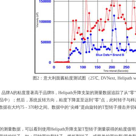
图2：意大利面酱粘度测试图（25℃, DVNext, Helipath with T
，品牌A的粘度显著高于品牌B，Helipath升降支架的测量数据追踪了从“
品中）；然后，系统反转方向，粘度下降直至达到“零”点，此时转子与样品分离
”数据在大约75 - 370秒之间。数据中的“尖峰”是由旋转的T型转子撞击
2的测量数据，可以看到使用Helipath升降支架T型转子测量获得的粘