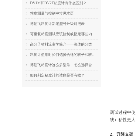
DV1M和DV2T粘度计有什么区别？
ꁇ
粘度测量与控制中常见术语
ꁇ
博勒飞粘度计新老型号升级对照表
ꁇ
可重复粘度测试应该控制或指定哪些内容？
ꁇ
高分子材料流变学简介——流体的分类
ꁇ
粘度计使用时如何选择合适的转子和转速？
ꁇ
博勒飞粘度计这么多型号，怎么选择合适的机型？
ꁇ
如何判定粘度计的读数是否有效？
ꁇ
测试过程中使用
线）粘性更大
2、升降支架