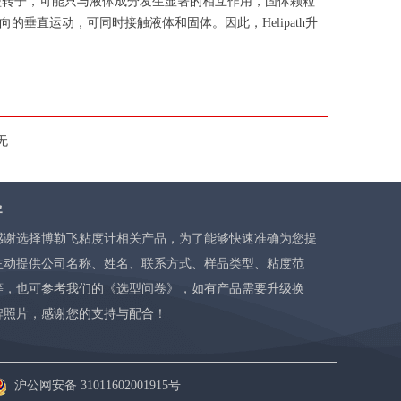
型转子，可能只与液体成分发生显著的相互作用，固体颗粒
向的垂直运动，可同时接触液体和固体。因此，Helipath升
无
导
感谢选择博勒飞粘度计相关产品，为了能够快速准确为您提
主动提供公司名称、姓名、联系方式、样品类型、粘度范
等，也可参考我们的
《选型问卷》
，如有产品需要升级换
牌照片，感谢您的支持与配合！
沪公网安备 31011602001915号