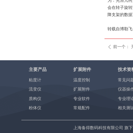
为：光滑几何
会在转子旋转过
降支架的数据
转载自博勒飞公众号
前一个：
ꄴ
主要产品
扩展附件
技术资
粘度计
温度控制
常见问
流变仪
扩展附件
仪器操
质构仪
专业软件
专业理
粉体仪
常规配件
相关测
上海备得数码科技有限公司 旗下产品网站 