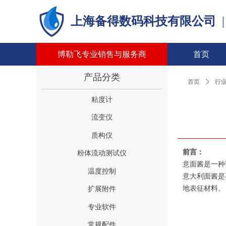
上海备得数码科技有限公司
博勒飞专业销售与服务商
首页
产品分类
首页
ꄲ
行
粘度计
流变仪
质构仪
前言：
粉体流动测试仪
意面酱是一种
温度控制
意大利面酱是
地表征材料。
扩展附件
专业软件
常规配件