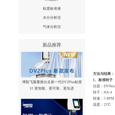
粘度标准液
水分分析仪
气体分析仪
新品推荐
方法与结果：
1、标准转子
博勒飞隆重推出全新一代DV2Plus粘度
仪器：DVNex
计 更智能、更可靠、更先进
转子：HA-4
转速：5 RPM
温度：25℃