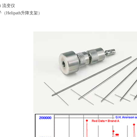
t 流变仪
（Helipath升降支架）