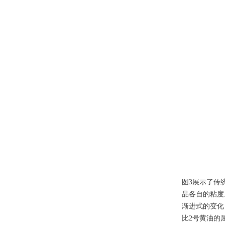
图3展示了传
品各自的粘度
渐进式的变化
比2号黄油的