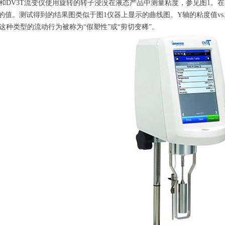
和DV3T流变仪使用旋转的转子浸没在液态产品中测量粘度，参见图1。
”的值。测试得到的结果图类似于图1仪器上显示的曲线图。Y轴的粘度值vs
这种类型的流动行为被称为“假塑性”或“剪切变稀”。