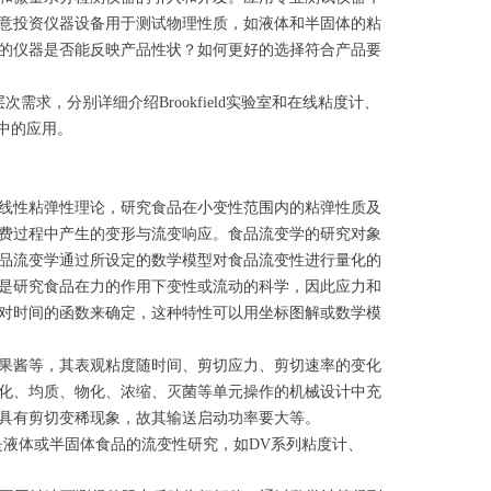
意投资仪器设备用于测试物理性质，如液体和半固体的粘
的仪器是否能反映产品性状？如何更好的选择符合产品要
求，分别详细介绍Brookfield实验室和在线粘度计、
业中的应用。
线性粘弹性理论，研究食品在小变性范围内的粘弹性质及
费过程中产生的变形与流变响应。食品流变学的研究对象
品流变学通过所设定的数学模型对食品流变性进行量化的
是研究食品在力的作用下变性或流动的科学，因此应力和
对时间的函数来确定，这种特性可以用坐标图解或数学模
果酱等，其表观粘度随时间、剪切应力、剪切速率的变化
化、均质、物化、浓缩、灭菌等单元操作的机械设计中充
具有剪切变稀现象，故其输送启动功率要大等。
特别是液体或半固体食品的流变性研究，如DV系列粘度计、