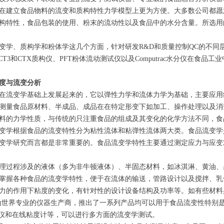
在建立食品物料的流变和质构特性力学模型上更为方便。大多数公司都愿
构特性，食品包装的使用、粉末的流动性以及食品中的水分含量。所选用
变学、质构学和粉体学这几个方面，针对研发R&D和质量控制QC的不同层次需
CT3和CTX质构仪、PFT粉体流动测试仪以及Computrac水分仪在食品工
度与流变分析
在流变学基础上发展起来的，它以弹性力学和流体力学为基础，主要应用
测量食品原材料、半成品、成品在在特定形变下如加工、操作处理以及消
料的力学性质，与传统的只注重食品的组成及其变化的化学方法不同，食
变学根据食品的流变特性分为粘性流体和粘弹性流体两大类。食品流变学
变学研究而言都是非常重要的。食品流变学特性主要通过测定应力与应变
理过程涉及的液体（多为非牛顿液体）、半固态材料，如冰淇淋、黄油、
掌握各种食品的流变学特性，便于在流体的输送，管路设计以及搅拌、乳
力的作用下粘度的变化，有针对性的设计设备结构及功率等。如有些材料
ield作为世界专业的仪器生产商，推出了一系列产品均可以用于食品流变性
变仪和在线粘度计等，可以进行多方面的流变学测试。