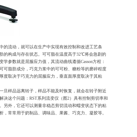
中的流动，就可以在生产中实现有效控制和改进工艺条
肪的构成与存在状态。可可脂在温度高于32℃将会急剧的
参数就是屈服应力值，其流动曲线遵循Casson方程：
可可脂肪成分，巧克力浆中的可可粉、糖粉等的磨碎程度
厚度取决于巧克力的屈服应力，垂直面厚度取决于其粘
一旦样品远离转子，样品不能及时恢复，就会在转子附近
决这个问题：RST系列流变仪（图2）具有控制剪切率和
。另外，它还可以测量非稳态剪切流动和蠕变状态下的粘
析，常常用于奶制品、调味品、果酱、巧克力、凝胶等。