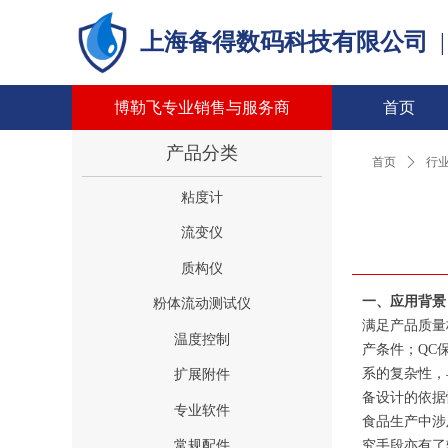
上海备得数码科技有限公司
博勒飞专业销售与服务商
首页
产品分类
首页
ꄲ
行
粘度计
流变仪
质构仪
一、应用背景
粉体流动测试仪
满足产品质量
温度控制
产条件；QC
系的复杂性，
扩展附件
备设计的依据
专业软件
食品生产中涉
究手段亦有了
常规配件