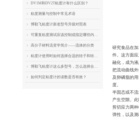
DV1M和DV2T粘度计有什么区别？
ꁇ
粘度测量与控制中常见术语
ꁇ
博勒飞粘度计新老型号升级对照表
ꁇ
可重复粘度测试应该控制或指定哪些内容？
ꁇ
高分子材料流变学简介——流体的分类
ꁇ
研究食品在加
件。这方面应
粘度计使用时如何选择合适的转子和转速？
ꁇ
融化，成为液
博勒飞粘度计这么多型号，怎么选择合适的机型？
ꁇ
把流动曲线外
如何判定粘度计的读数是否有效？
ꁇ
及卵磷脂的用
度。
半固态或不流
产生空隙。此
剪切应力两种
弹性，以及测