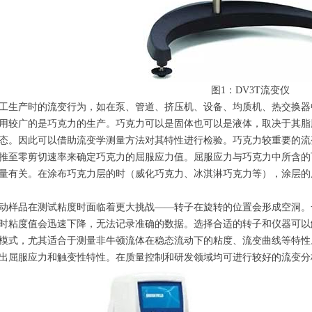
图1：DV3T流变仪
工生产时的流变行为，如在泵、管道、挤压机、设备、均质机、热交换器
用较广的是巧克力的生产。巧克力可以是固体也可以是液体，取决于其脂
态。因此可以借助流变学测量方法对其特性进行检验。巧克力较重要的流变学
推至零剪切速率来确定巧克力的屈服应力值。屈服应力与巧克力中所含的
量有关。在涂布巧克力层的时（威化巧克力、冰淇淋巧克力等），涂层的
动样品在测试粘度时面临着更大挑战——转子在旋转的位置会形成空洞。
时粘度值会迅速下降，无法记录准确的数据。选择合适的转子和仪器可以解
模式，尤其适合于测量非牛顿流体在稳态流动下的粘度、流变曲线等特性
出屈服应力和触变性特性。在质量控制和研发领域均可进行较好的流变分