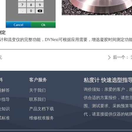
测定
计和流变仪的完整功能，DVNext可根据应用需要，增选凝胶时间测定功
无
后一个：
ꄲ
粘度计 快速选型指
料
客户服务
询价须知：亲爱的客户，
题解答
关于我们
供合适的方案报价，请您
作指导
联系我们
围、测试要求、采购预算
论知识
产品文档下载
代，请直接提供仪器的铭
试标准
维修校准服务