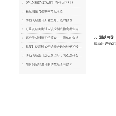
DV1M和DV2T粘度计有什么区别？
ꁇ
粘度测量与控制中常见术语
ꁇ
博勒飞粘度计新老型号升级对照表
ꁇ
可重复粘度测试应该控制或指定哪些内容？
ꁇ
3、
测试向导
高分子材料流变学简介——流体的分类
ꁇ
帮助用户确定
粘度计使用时如何选择合适的转子和转速？
ꁇ
博勒飞粘度计这么多型号，怎么选择合适的机型？
ꁇ
如何判定粘度计的读数是否有效？
ꁇ