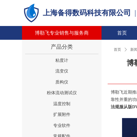
上海备得数码科技有限公司
博勒飞专业销售与服务商
首页
产品分类
首页
ꄲ
新
粘度计
博
流变仪
质构仪
博勒飞近期推
粉体流动测试仪
靠性并重的功能
温度控制
法规服从版DVN
扩展附件
专业软件
常规配件