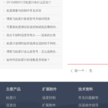
DV1M和DV2T粘度计有什么区别？
ꁇ
粘度测量与控制中常见术语
ꁇ
博勒飞粘度计新老型号升级对照表
ꁇ
可重复粘度测试应该控制或指定哪些内容？
ꁇ
高分子材料流变学简介——流体的分类
ꁇ
粘度计使用时如何选择合适的转子和转速？
ꁇ
博勒飞粘度计这么多型号，怎么选择合适的机型？
ꁇ
如何判定粘度计的读数是否有效？
ꁇ
前一个：
无
ꄴ
主要产品
扩展附件
技术资料
粘度计
温度控制
常见问题解答
流变仪
扩展附件
仪器操作指导