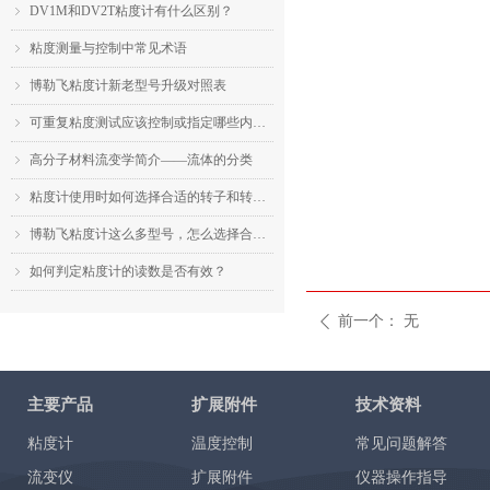
DV1M和DV2T粘度计有什么区别？
ꁇ
粘度测量与控制中常见术语
ꁇ
博勒飞粘度计新老型号升级对照表
ꁇ
可重复粘度测试应该控制或指定哪些内容？
ꁇ
高分子材料流变学简介——流体的分类
ꁇ
粘度计使用时如何选择合适的转子和转速？
ꁇ
博勒飞粘度计这么多型号，怎么选择合适的机型？
ꁇ
如何判定粘度计的读数是否有效？
ꁇ
前一个：
无
ꄴ
主要产品
扩展附件
技术资料
粘度计
温度控制
常见问题解答
流变仪
扩展附件
仪器操作指导