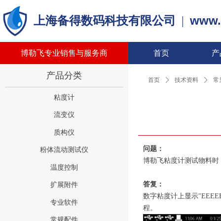
www.
上海备得数码科技有限公司
|
博勒飞专业销售与服务商
首页
产
产品分类
首页
ꄲ
技术资料
ꄲ
常
粘度计
流变仪
质构仪
问题：
粉体流动测试仪
博勒飞粘度计测试物料时，
温度控制
答复：
扩展附件
数字粘度计上显示"EE
专业软件
程。
常规配件