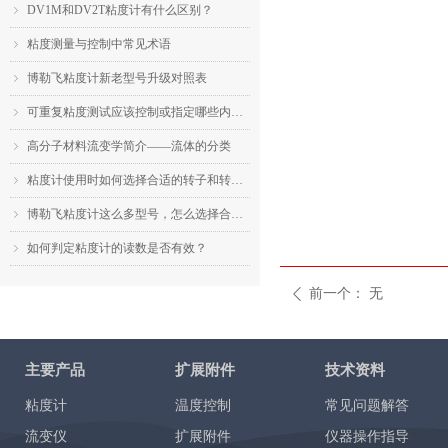
DV1M和DV2T粘度计有什么区别？
ꁇ
粘度测量与控制中常见术语
ꁇ
博勒飞粘度计新老型号升级对照表
ꁇ
可重复粘度测试应该控制或指定哪些内容？
ꁇ
高分子材料流变学简介——流体的分类
ꁇ
粘度计使用时如何选择合适的转子和转速？
ꁇ
博勒飞粘度计这么多型号，怎么选择合适的机型？
ꁇ
如何判定粘度计的读数是否有效？
ꁇ
前一个：
无
ꄴ
主要产品
扩展附件
技术资料
粘度计
温度控制
常见问题解答
流变仪
扩展附件
仪器操作指导