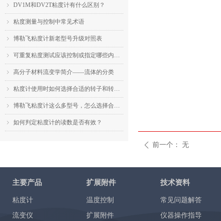
DV1M和DV2T粘度计有什么区别？
ꁇ
粘度测量与控制中常见术语
ꁇ
博勒飞粘度计新老型号升级对照表
ꁇ
可重复粘度测试应该控制或指定哪些内容？
ꁇ
高分子材料流变学简介——流体的分类
ꁇ
粘度计使用时如何选择合适的转子和转速？
ꁇ
博勒飞粘度计这么多型号，怎么选择合适的机型？
ꁇ
如何判定粘度计的读数是否有效？
ꁇ
前一个：
无
ꄴ
主要产品
扩展附件
技术资料
粘度计
温度控制
常见问题解答
流变仪
扩展附件
仪器操作指导