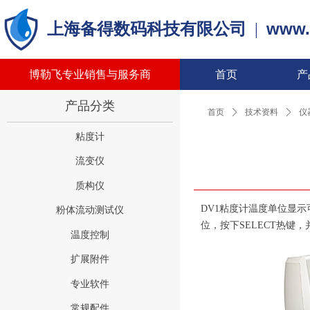
www.
上海备得数码科技有限公司
|
博勒飞专业销售与服务商
首页
产
产品分类
首页
ꄲ
技术资料
ꄲ
仪
粘度计
流变仪
质构仪
DV1粘度计温度单位显
粉体流动测试仪
位，按下SELECT热键
温度控制
扩展附件
专业软件
常规配件