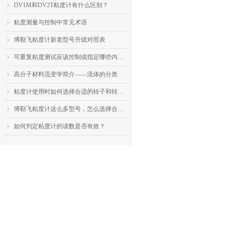
DV1M和DV2T粘度计有什么区别？
ꁇ
粘度测量与控制中常见术语
ꁇ
博勒飞粘度计新老型号升级对照表
ꁇ
可重复粘度测试应该控制或指定哪些内容？
ꁇ
高分子材料流变学简介——流体的分类
ꁇ
粘度计使用时如何选择合适的转子和转速？
ꁇ
博勒飞粘度计这么多型号，怎么选择合适的机型？
ꁇ
如何判定粘度计的读数是否有效？
ꁇ