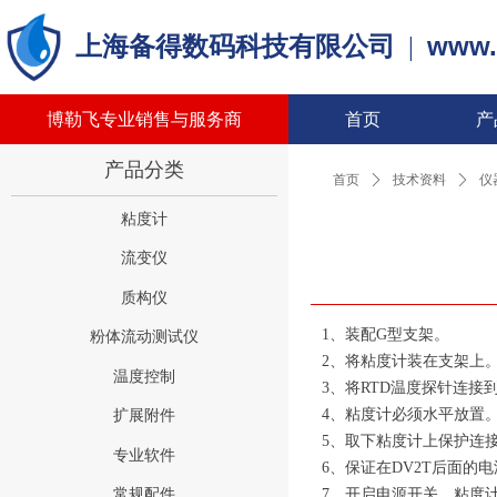
www.
上海备得数码科技有限公司
|
博勒飞专业销售与服务商
首页
产
产品分类
首页
ꄲ
技术资料
ꄲ
仪
粘度计
流变仪
质构仪
1、装配G型支架。
粉体流动测试仪
2、将粘度计装在支架上
温度控制
3、将RTD温度探针连接
4、粘度计必须水平放置
扩展附件
5、取下粘度计上保护连
专业软件
6、保证在DV2T后面
7、开启电源开关，粘度
常规配件