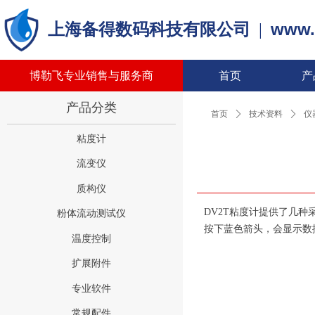
www.
上海备得数码科技有限公司
|
博勒飞专业销售与服务商
首页
产
产品分类
首页
ꄲ
技术资料
ꄲ
仪
粘度计
流变仪
质构仪
DV2T粘度计提供了几
粉体流动测试仪
按下蓝色箭头，会显示数
温度控制
扩展附件
专业软件
常规配件