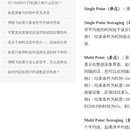
DV1M和DV2T粘度计有什么区别？
ꁇ
Single Point（单点）：
满
粘度测量与控制中常见术语
ꁇ
博勒飞粘度计新老型号升级对照表
Single Point Avera
ꁇ
求平均值的时间短于该步
可重复粘度测试应该控制或指定哪些内容？
ꁇ
例1：结束条件为时间值达
高分子材料流变学简介——流体的分类
ꁇ
值。
粘度计使用时如何选择合适的转子和转速？
ꁇ
Multi Point（多点）：
基
博勒飞粘度计这么多型号，怎么选择合适的机型？
ꁇ
显示在数据采集界面。如
间隔的话，您可以在间隔界面
如何判定粘度计的读数是否有效？
ꁇ
例2：结束条件为时间=2
例3：结束条件为粘度=20
候被采集，距测试结束5s
例4：结束条件为粘度=20
到200cP的时间为65s
Multi Point Averag
个平均值。如果求平均值