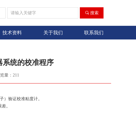
ꀁ
끠
搜索
技术资料
关于我们
联系我们
加热器系统的校准程序
览量：
211
板转子）验证校准粘度计。
误差。