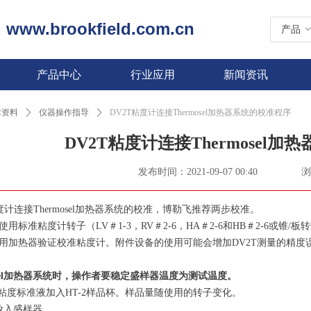
www.brookfield.com.cn
|
产品
产品中心
行业应用
新闻资讯
术资料
ꄲ
仪器操作指导
ꄲ
DV2T粘度计连接Thermosel加热器系统的校准程序
DV2T粘度计连接Thermosel
发布时间：
2021-09-07
00:40
浏
度计连接Thermosel加热器系统的校准，博勒飞推荐两步校准。
用标准粘度计转子（LV＃1-3，RV＃2-6，HA＃2-6和HB＃2-6或锥/
用加热器验证校准粘度计。附件设备的使用可能会增加DV2T测量的精度
osel加热器系统时，操作者要稳定盛样器温度为测试温度。
T粘度标准液加入HT-2样品杯。样品量随使用的转子变化。
放入盛样器。