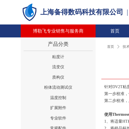
上海备得数码科技有限公司
博勒飞专业销售与服务商
首页
产品分类
首页
ꄲ
技
粘度计
流变仪
质构仪
针对DV2T粘
粉体流动测试仪
第一步校准，使
温度控制
第二步校准，
扩展附件
使用Therm
专业软件
1、将适量H
2、将样品杯
常规配件