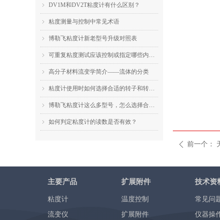
DV1M和DV2T粘度计有什么区别？
ꁇ
粘度测量与控制中常见术语
ꁇ
博勒飞粘度计新老型号升级对照表
ꁇ
可重复粘度测试应该控制或指定哪些内容？
ꁇ
高分子材料流变学简介——流体的分类
ꁇ
粘度计使用时如何选择合适的转子和转速？
ꁇ
博勒飞粘度计这么多型号，怎么选择合适的机型？
ꁇ
如何判定粘度计的读数是否有效？
ꁇ
前一个：
ꄴ
主要产品
扩展附件
技术资
粘度计
温度控制
常见问
流变仪
扩展附件
仪器操