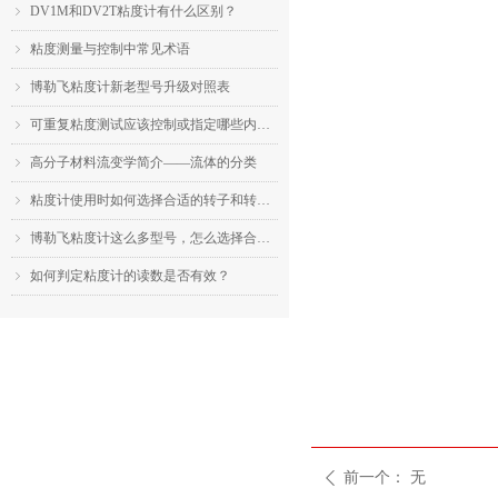
DV1M和DV2T粘度计有什么区别？
ꁇ
粘度测量与控制中常见术语
ꁇ
博勒飞粘度计新老型号升级对照表
ꁇ
可重复粘度测试应该控制或指定哪些内容？
ꁇ
高分子材料流变学简介——流体的分类
ꁇ
粘度计使用时如何选择合适的转子和转速？
ꁇ
博勒飞粘度计这么多型号，怎么选择合适的机型？
ꁇ
如何判定粘度计的读数是否有效？
ꁇ
前一个：
无
ꄴ