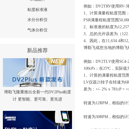
例如：DV2TRV使用RV-
粘度标准液
1、计算满量程粘度范围
水分分析仪
FSR满量程粘度范围50,000
2、标准液的粘度为12,257c
气体分析仪
3、总的允许误差为（122.57+5
4、因此，在11,634.
博勒飞或您当地的博勒飞
新品推荐
例如：DV2TLV使用SC
100cPs；在25ºC，实际值为
1、计算的满量程粘度范围，
LV仪器21转子在转速为6
差为：+/- 2% x 781cP = +/
博勒飞隆重推出全新一代DV2Plus粘度
计 更智能、更可靠、更先进
转速为12RPM，相似的计算：FSR 
转速为30RPM，相似的计算：FSR 