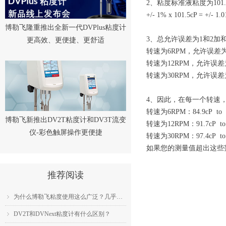
2、粘度标准液粘度为101
+/- 1% x 101.5cP = 
博勒飞隆重推出全新一代DVPlus粘度计
3、总允许误差为1和2加
更高效、更便捷、更舒适
转速为6RPM，允许误差为：15.6c
转速为12RPM，允许误差为：7.8c
转速为30RPM，允许误差为：3.1c
4、因此，在每一个转速
转速为6RPM：84.9cP to 1
博勒飞新推出DV2T粘度计和DV3T流变
转速为12RPM：91.7cP to 
仪-彩色触屏操作更便捷
转速为30RPM：97.4cP to 
如果您的测量值超出这些
推荐阅读
为什么博勒飞粘度使用这么广泛？几乎成为了行业标准？
ꁇ
DV2T和DVNext粘度计有什么区别？
ꁇ