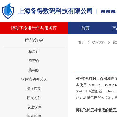
www.
上海备得数码科技有限公司
|
博勒飞专业销售与服务商
首页
产
产品分类
首页
ꄲ
技术资料
ꄲ
仪
粘度计
流变仪
质构仪
校准DV2T时，仪器和
粉体流动测试仪
当使用LV＃1-3，RV＃2
温度控制
SSA/ULA适配器、T
达到测量范围的+/-1%，
扩展附件
专业软件
博勒飞粘度标准液的精度是
常规配件