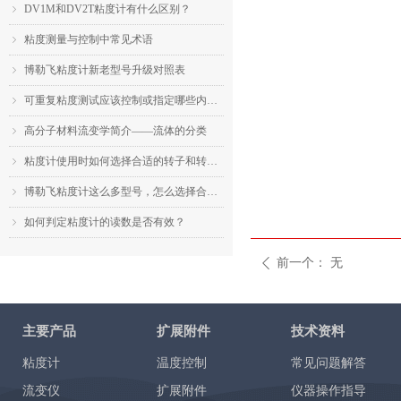
DV1M和DV2T粘度计有什么区别？
ꁇ
粘度测量与控制中常见术语
ꁇ
博勒飞粘度计新老型号升级对照表
ꁇ
可重复粘度测试应该控制或指定哪些内容？
ꁇ
高分子材料流变学简介——流体的分类
ꁇ
粘度计使用时如何选择合适的转子和转速？
ꁇ
博勒飞粘度计这么多型号，怎么选择合适的机型？
ꁇ
如何判定粘度计的读数是否有效？
ꁇ
前一个：
无
ꄴ
主要产品
扩展附件
技术资料
粘度计
温度控制
常见问题解答
流变仪
扩展附件
仪器操作指导