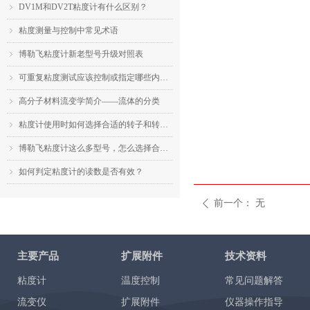
DV1M和DV2T粘度计有什么区别？
ꁇ
粘度测量与控制中常见术语
ꁇ
博勒飞粘度计新老型号升级对照表
ꁇ
可重复粘度测试应该控制或指定哪些内容？
ꁇ
高分子材料流变学简介——流体的分类
ꁇ
粘度计使用时如何选择合适的转子和转速？
ꁇ
博勒飞粘度计这么多型号，怎么选择合适的机型？
ꁇ
如何判定粘度计的读数是否有效？
ꁇ
前一个：
无
ꄴ
主要产品
扩展附件
技术资料
粘度计
温度控制
常见问题解答
流变仪
扩展附件
仪器操作指导