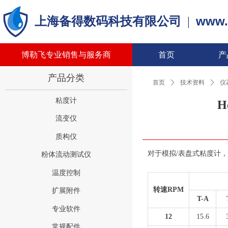
www.
上海备得数码科技有限公司
|
博勒飞专业销售与服务商
首页
产
产品分类
首页
ꄲ
技术资料
ꄲ
仪
粘度计
H
流变仪
质构仪
对于模拟/表盘式粘度计
粉体流动测试仪
温度控制
转速RPM
扩展附件
T-A
专业软件
12
15.6
常规配件