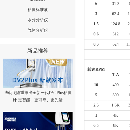
6
31.2
粘度标准液
3
62.4
1
水分分析仪
1.5
124.8
2
气体分析仪
0.6
312
0.3
624
1
新品推荐
转速RPM
T-A
10
400
博勒飞隆重推出全新一代DV2Plus粘度
5
800
计 更智能、更可靠、更先进
2.5
1.6K
1
4K
0.5
8K