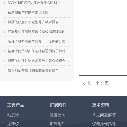
DV1M和DV2T粘度计有什么区别？
ꁇ
粘度测量与控制中常见术语
ꁇ
博勒飞粘度计新老型号升级对照表
ꁇ
可重复粘度测试应该控制或指定哪些内容？
ꁇ
高分子材料流变学简介——流体的分类
ꁇ
粘度计使用时如何选择合适的转子和转速？
ꁇ
博勒飞粘度计这么多型号，怎么选择合适的机型？
ꁇ
如何判定粘度计的读数是否有效？
ꁇ
前一个：
无
ꄴ
主要产品
扩展附件
技术资料
粘度计
温度控制
常见问题解答
流变仪
扩展附件
仪器操作指导