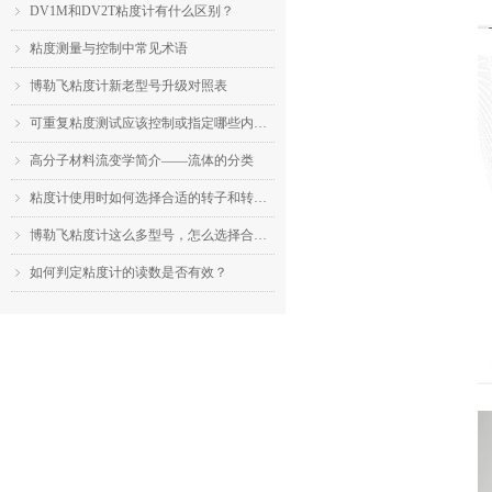
DV1M和DV2T粘度计有什么区别？
ꁇ
粘度测量与控制中常见术语
ꁇ
博勒飞粘度计新老型号升级对照表
ꁇ
可重复粘度测试应该控制或指定哪些内容？
ꁇ
高分子材料流变学简介——流体的分类
ꁇ
粘度计使用时如何选择合适的转子和转速？
ꁇ
博勒飞粘度计这么多型号，怎么选择合适的机型？
ꁇ
如何判定粘度计的读数是否有效？
ꁇ