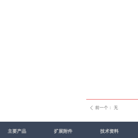
前一个：
无
ꄴ
主要产品
扩展附件
技术资料