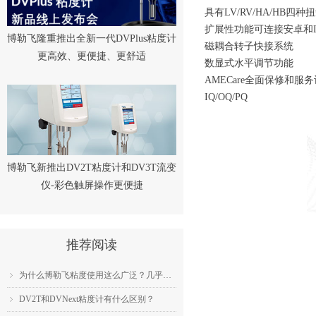
具有LV/RV/HA/HB四
扩展性功能可连接安卓和I
博勒飞隆重推出全新一代DVPlus粘度计
磁耦合转子快接系统
更高效、更便捷、更舒适
数显式水平调节功能
AMECare全面保修和服
IQ/OQ/PQ
博勒飞新推出DV2T粘度计和DV3T流变
仪-彩色触屏操作更便捷
推荐阅读
为什么博勒飞粘度使用这么广泛？几乎成为了行业标准？
ꁇ
DV2T和DVNext粘度计有什么区别？
ꁇ