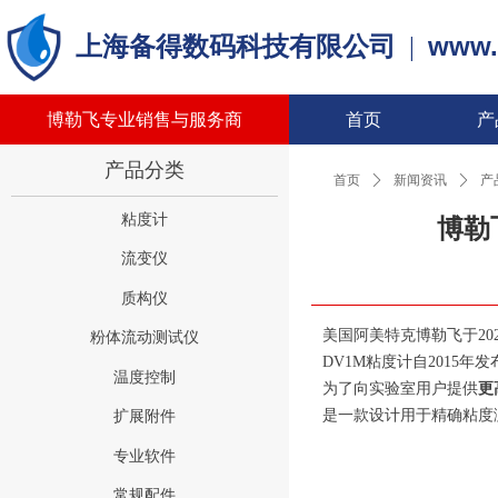
www.
上海备得数码科技有限公司
|
博勒飞专业销售与服务商
首页
产
产品分类
首页
ꄲ
新闻资讯
ꄲ
产
粘度计
博勒
流变仪
质构仪
美国阿美特克博勒飞于20
粉体流动测试仪
DV1M粘度计自201
温度控制
为了向实验室用户提供
更
是一款设计用于精确粘度
扩展附件
专业软件
常规配件