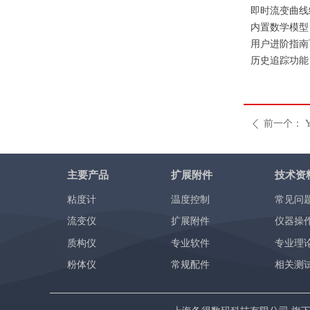
即时流变曲线
内置数学模型
用户进阶指南
历史追踪功能
前一个：
ꄴ
主要产品
扩展附件
技术资
粘度计
温度控制
常见问
流变仪
扩展附件
仪器操
质构仪
专业软件
专业理
粉体仪
常规配件
相关测