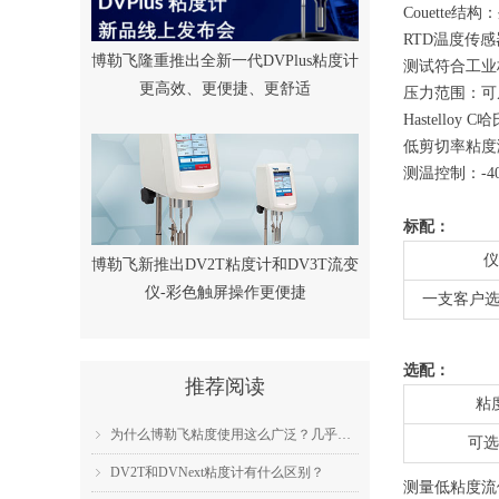
Couette
RTD温度传
博勒飞隆重推出全新一代DVPlus粘度计
测试符合工业
更高效、更便捷、更舒适
压力范围：可从
Hastell
低剪切率粘度测量
测温控制：-40℃
标配：
仪
博勒飞新推出DV2T粘度计和DV3T流变
仪-彩色触屏操作更便捷
一支客户选
选配：
推荐阅读
粘
为什么博勒飞粘度使用这么广泛？几乎成为了行业标准？
ꁇ
可选
DV2T和DVNext粘度计有什么区别？
ꁇ
测量低粘度流