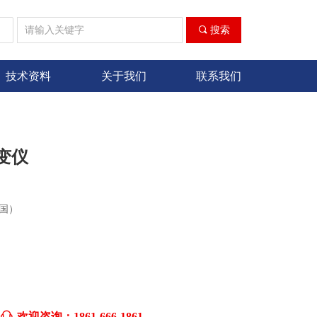
ꀁ
끠
搜索
技术资料
关于我们
联系我们
流变仪
美国）
ꁱ
欢迎咨询：1861-666-1861