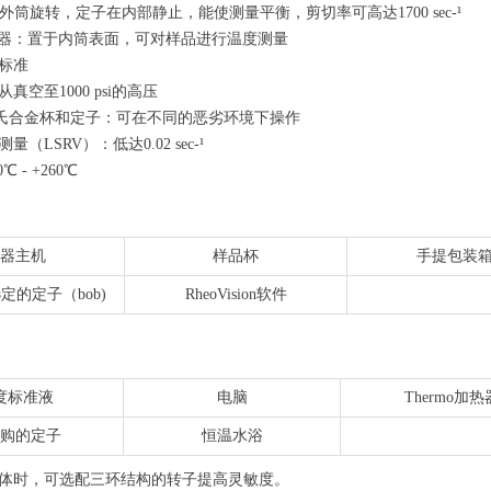
结构：外筒旋转，定子在内部静止，能使测量平衡，剪切率可高达1700 sec-¹
感器：置于内筒表面，可对样品进行温度测量
标准
真空至1000 psi的高压
oy C哈氏合金杯和定子：可在不同的恶劣环境下操作
（LSRV）：低达0.02 sec-¹
 - +260℃
器主机
样品杯
手提包装
定的定子（bob)
RheoVision软件
度标准液
电脑
Thermo加热
购的定子
恒温水浴
体时，可选配三环结构的转子提高灵敏度。