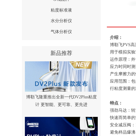
粘度标准液
水分分析仪
气体分析仪
介绍：
博勒飞PVS
用于模拟实验
新品推荐
运作原理：外筒
应力时同时测
产生摩擦力的
应用范围：包
行粘度测量的
博勒飞隆重推出全新一代DV2Plus粘度
特点：
计 更智能、更可靠、更先进
强劲马达：转速高
快速而简单的
安全减压阀：10
避免样品爆沸