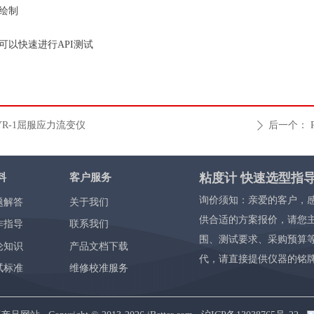
绘制
可以快速进行API测试
YR-1屈服应力流变仪
后一个：
ꄲ
粘度计 快速选型指
料
客户服务
询价须知：亲爱的客户，
题解答
关于我们
供合适的方案报价，请您
作指导
联系我们
围、测试要求、采购预算
论知识
产品文档下载
代，请直接提供仪器的铭
试标准
维修校准服务