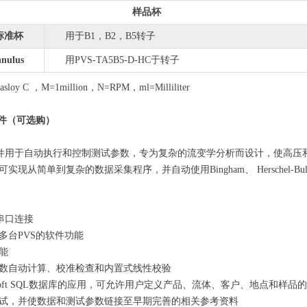
样品杯
0标准杯
用于B1，B2，B5转子
nnulus
用PVS-TA5B5-D-HC于转子
asloy C ，M=1million，N=RPM，ml=Milliliter
on软件（可选购）
sion软件用于自动执行和控制测试参数，专为复杂的流变学分析而设计，使
现从简单到复杂的数据采集程序，并自动使用Bingham、 Herschel-Bulk
2串口连接
多台PVS的软件功能
能
数自动计算、校准检查和内置式线性校验
rosoft SQL数据库的应用，可允许用户定义产品、流体、客户、地点和
试，并使数据和测试参数链接至早期完善的相关参考资料