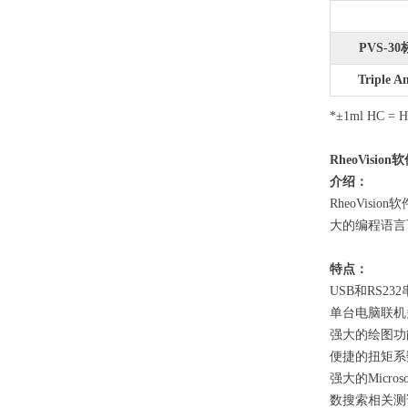
PVS-3
Triple A
*±1ml HC = H
RheoVisi
介绍：
RheoVi
大的编程语言可实
特点：
USB和RS23
单台电脑联机
强大的绘图功
便捷的扭矩系
强大的Mic
数搜索相关测