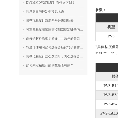
DV1M和DV2T粘度计有什么区别？
ꁇ
参数：
粘度测量与控制中常见术语
ꁇ
博勒飞粘度计新老型号升级对照表
ꁇ
机型
可重复粘度测试应该控制或指定哪些内容？
ꁇ
PVS
高分子材料流变学简介——流体的分类
ꁇ
*具体粘度值
粘度计使用时如何选择合适的转子和转速？
ꁇ
M=1 million，
博勒飞粘度计这么多型号，怎么选择合适的机型？
ꁇ
如何判定粘度计的读数是否有效？
ꁇ
转
PVS-B1
PVS-B2
PVS-B5
PVS-TA5B