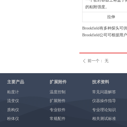
一个密封容器上将盖子
的粘附强度。
拉伸
Brookfield有多
Brookfield公司
前一个：
无
ꄴ
主要产品
扩展附件
技术资料
粘度计
温度控制
常见问题解答
流变仪
扩展附件
仪器操作指导
质构仪
专业软件
专业理论知识
粉体仪
常规配件
相关测试标准