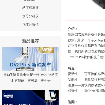
粘度标准液
水分分析仪
气体分析仪
介绍：
新款CTX质构分析仪是B
效测试带来一个令人兴奋
新品推荐
CTX质构仪容易设置的
度，我们新的CTX质构
Texture Pro软
特点：
灵活性——可互换的感应单
博勒飞隆重推出全新一代DV2Plus粘度
功能性——测量臂行程增
计 更智能、更可靠、更先进
速度——更快的移动意味
精确性——500Hz的
选配：