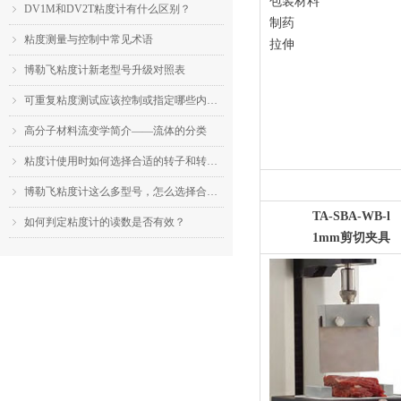
包装材料
DV1M和DV2T粘度计有什么区别？
ꁇ
制药
粘度测量与控制中常见术语
ꁇ
拉伸
博勒飞粘度计新老型号升级对照表
ꁇ
可重复粘度测试应该控制或指定哪些内容？
ꁇ
高分子材料流变学简介——流体的分类
ꁇ
粘度计使用时如何选择合适的转子和转速？
ꁇ
博勒飞粘度计这么多型号，怎么选择合适的机型？
ꁇ
TA-SBA-WB-l
如何判定粘度计的读数是否有效？
ꁇ
1mm剪切夹具