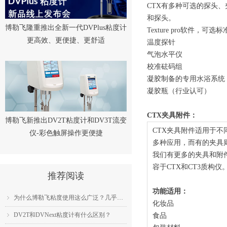
CTX有多种可选的探头、
和探头。
博勒飞隆重推出全新一代DVPlus粘度计
Texture pro软件，可选
更高效、更便捷、更舒适
温度探针
气泡水平仪
校准砝码组
凝胶制备的专用水浴系统
凝胶瓶（行业认可）
CTX夹具附件：
博勒飞新推出DV2T粘度计和DV3T流变
CTX夹具附件适用于不
仪-彩色触屏操作更便捷
多种应用，而有的夹具
我们有更多的夹具和附
容于CTX和CT3质构仪
推荐阅读
功能适用：
为什么博勒飞粘度使用这么广泛？几乎成为了行业标准？
ꁇ
化妆品
DV2T和DVNext粘度计有什么区别？
ꁇ
食品