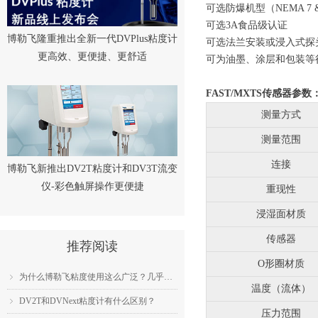
可选防爆机型（NEMA 7 &
可选3A食品级认证
博勒飞隆重推出全新一代DVPlus粘度计
可选法兰安装或浸入式探
更高效、更便捷、更舒适
可为油墨、涂层和包装等
FAST/MXTS传感器参数
测量方式
测量范围
连接
博勒飞新推出DV2T粘度计和DV3T流变
仪-彩色触屏操作更便捷
重现性
浸湿面材质
传感器
推荐阅读
O形圈材质
为什么博勒飞粘度使用这么广泛？几乎成为了行业标准？
ꁇ
温度（流体）
DV2T和DVNext粘度计有什么区别？
ꁇ
压力范围