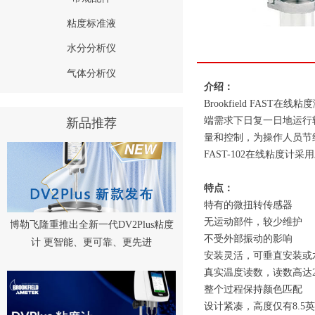
粘度标准液
水分分析仪
气体分析仪
介绍：
Brookfield F
端需求下日复一日地运行
新品推荐
量和控制，为操作人员节
FAST-102在线粘度计
特点：
特有的微扭转传感器
无运动部件，较少维护
博勒飞隆重推出全新一代DV2Plus粘度
不受外部振动的影响
计 更智能、更可靠、更先进
安装灵活，可垂直安装或
真实温度读数，读数高达2
整个过程保持颜色匹配
设计紧凑，高度仅有8.5