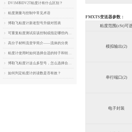
DV1M和DV2T粘度计有什么区别？
ꁇ
粘度测量与控制中常见术语
ꁇ
FMXTS变送器参数：
博勒飞粘度计新老型号升级对照表
ꁇ
粘度范围(cSt)可
可重复粘度测试应该控制或指定哪些内容？
ꁇ
高分子材料流变学简介——流体的分类
ꁇ
模拟输出(2)
粘度计使用时如何选择合适的转子和转速？
ꁇ
博勒飞粘度计这么多型号，怎么选择合适的机型？
ꁇ
如何判定粘度计的读数是否有效？
ꁇ
串行端口(2)
电子封装