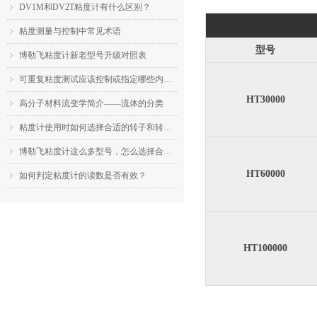
DV1M和DV2T粘度计有什么区别？
ꁇ
粘度测量与控制中常见术语
ꁇ
型号
博勒飞粘度计新老型号升级对照表
ꁇ
可重复粘度测试应该控制或指定哪些内容？
ꁇ
HT30000
高分子材料流变学简介——流体的分类
ꁇ
粘度计使用时如何选择合适的转子和转速？
ꁇ
博勒飞粘度计这么多型号，怎么选择合适的机型？
ꁇ
HT60000
如何判定粘度计的读数是否有效？
ꁇ
HT100000