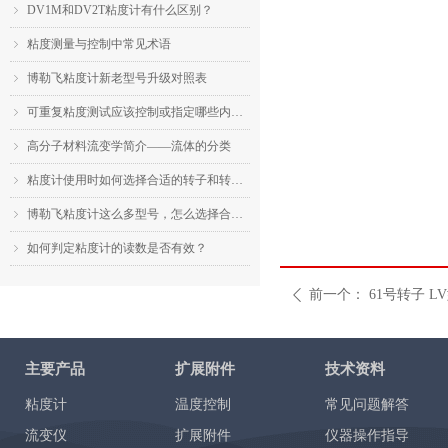
DV1M和DV2T粘度计有什么区别？
ꁇ
粘度测量与控制中常见术语
ꁇ
博勒飞粘度计新老型号升级对照表
ꁇ
可重复粘度测试应该控制或指定哪些内容？
ꁇ
高分子材料流变学简介——流体的分类
ꁇ
粘度计使用时如何选择合适的转子和转速？
ꁇ
博勒飞粘度计这么多型号，怎么选择合适的机型？
ꁇ
如何判定粘度计的读数是否有效？
ꁇ
前一个：
61号转子 L
ꄴ
主要产品
扩展附件
技术资料
粘度计
温度控制
常见问题解答
流变仪
扩展附件
仪器操作指导